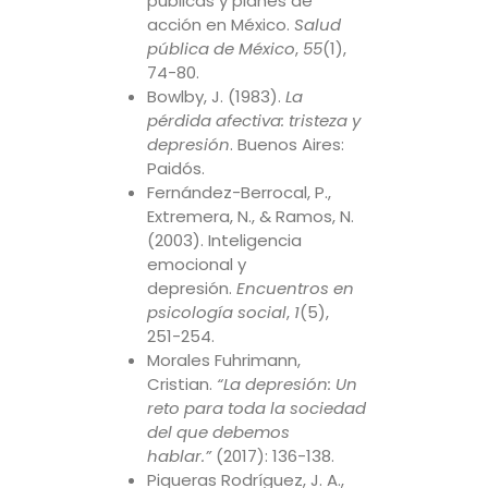
públicas y planes de
acción en México.
Salud
pública de México
,
55
(1),
74-80.
Bowlby, J. (1983).
La
pérdida afectiva: tristeza y
depresión
. Buenos Aires:
Paidós.
Fernández-Berrocal, P.,
Extremera, N., & Ramos, N.
(2003). Inteligencia
emocional y
depresión.
Encuentros en
psicología social
,
1
(5),
251-254.
Morales Fuhrimann,
Cristian.
“La depresión: Un
reto para toda la sociedad
del que debemos
hablar.”
(2017): 136-138.
Piqueras Rodríguez, J. A.,