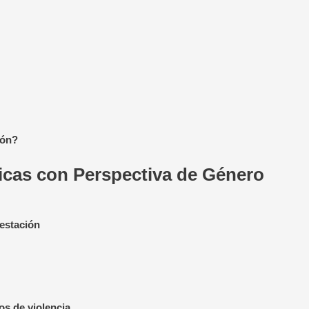
ión?
ticas con Perspectiva de Género
festación
os de violencia