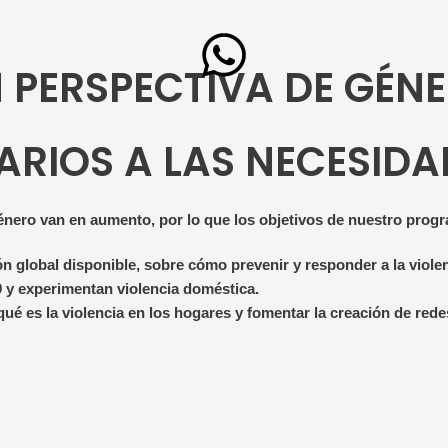
W
h
 PERSPECTIVA DE GÉN
a
RIOS A LAS NECESIDA
t
s
énero van en aumento, por lo que los objetivos de nuestro prog
a
ión global disponible, sobre cómo prevenir y responder a la viole
9 y experimentan violencia doméstica.
ué es la violencia en los hogares y fomentar la creación de rede
p
p